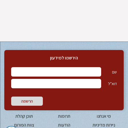
הירשמו למידעון
שם
דוא”ל
הרשמה
מי אנחנו
תרומות
תוכן קהלת
ניירות מדיניות
הודעות
צוות הפורום