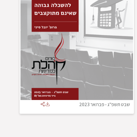
שבט תשפ"ג
-
פברואר 2023