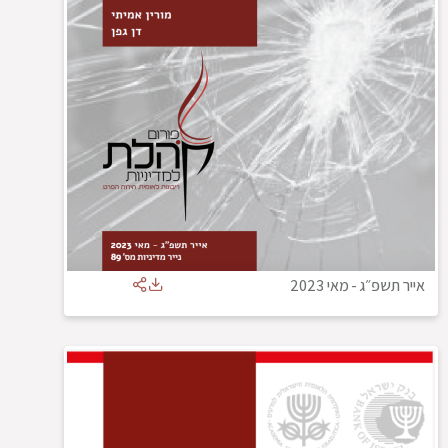
אייר תשפ״ג
-
מאי 2023