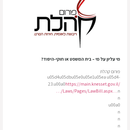
מי עליון על מי – בית המשפט או חוקי-היסוד?
פורום קהלת
u05d4u05dbu05e0u05e1u05ea u05d4-
23.u00a0
https://main.knesset.gov.il/
…/Laws/Pages/LawBill.aspx…
n
n
u00a0
n
n
n