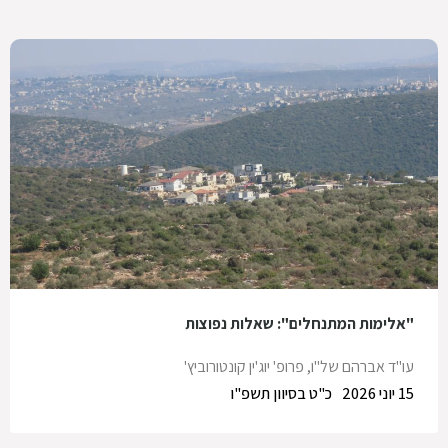
"אלימות המתנחלים": שאלות נפוצות
עו"ד אברהם של"ו
,
פרופ' יוג'ין קונטורוביץ'
15 יוני 2026
כ"ט בסיוון תשפ"ו