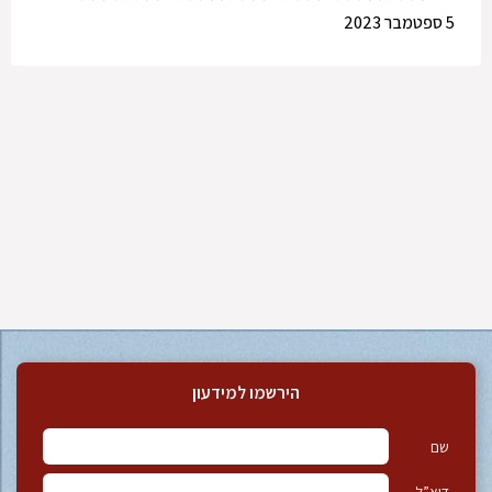
5 ספטמבר 2023
הירשמו למידעון
שם
דוא”ל