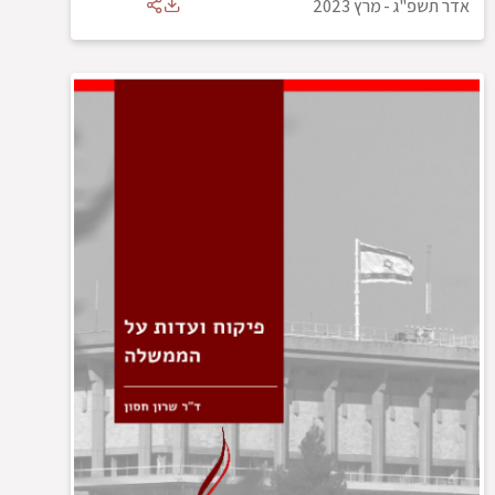
אדר תשפ"ג
-
מרץ 2023