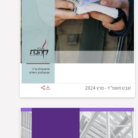
שבט תשפ"ד
-
מרץ 2024