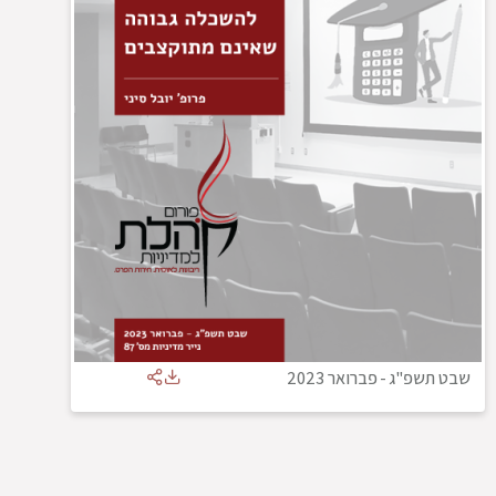
שבט תשפ"ג
-
פברואר 2023