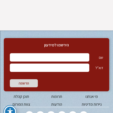
הירשמו למידעון
שם
דוא”ל
הרשמה
מי אנחנו
תרומות
תוכן קהלת
ניירות מדיניות
הודעות
צוות הפורום