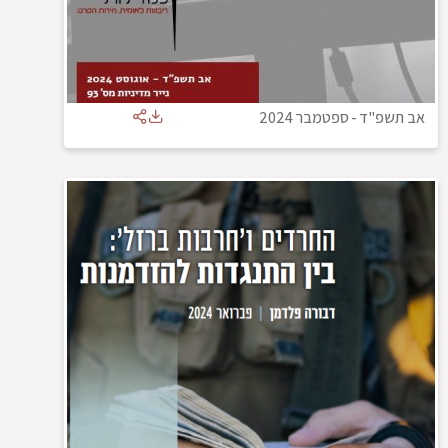
אב תשפ"ד
-
ספטמבר 2024