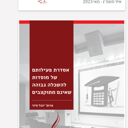
אייר תשפ״ג
-
מאי 2023