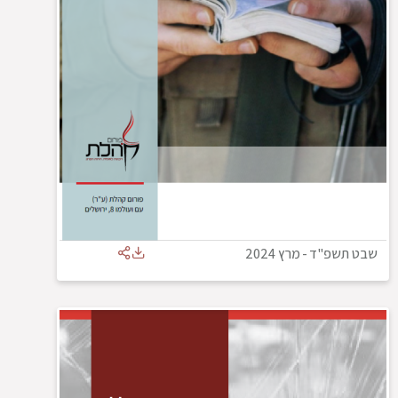
שבט תשפ"ד
-
מרץ 2024