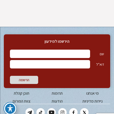
הירשמו למידעון
שם
דוא”ל
הרשמה
מי אנחנו
תרומות
תוכן קהלת
ניירות מדיניות
הודעות
צוות הפורום