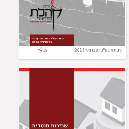
שבט תשפ"ג
-
פברואר 2023