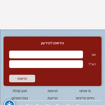
הירשמו למידעון
שם
דוא”ל
הרשמה
מי אנחנו
תרומות
תוכן קהלת
ניירות מדיניות
הודעות
צוות הפורום