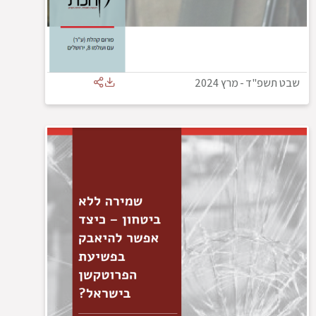
שבט תשפ"ד
-
מרץ 2024