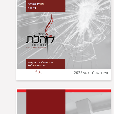
אייר תשפ״ג
-
מאי 2023