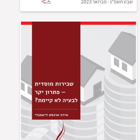
שבט תשפ"ג
-
פברואר 2023