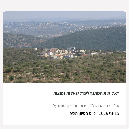
"אלימות המתנחלים": שאלות נפוצות
עו"ד אברהם של"ו
,
פרופ' יוג'ין קונטורוביץ'
15 יוני 2026
כ"ט בסיוון תשפ"ו